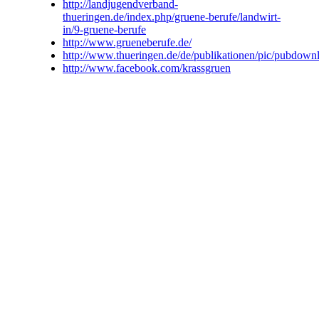
http://landjugendverband-
thueringen.de/index.php/gruene-berufe/landwirt-
in/9-gruene-berufe
http://www.grueneberufe.de/
http://www.thueringen.de/de/publikationen/pic/pubdown
http://www.facebook.com/krassgruen