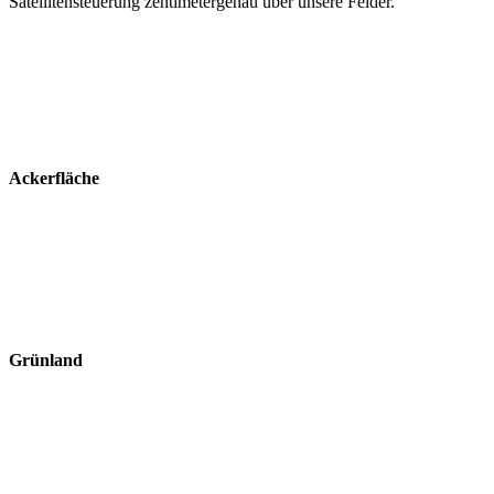
Satellitensteuerung zentimetergenau über unsere Felder.
Ackerfläche
Grünland