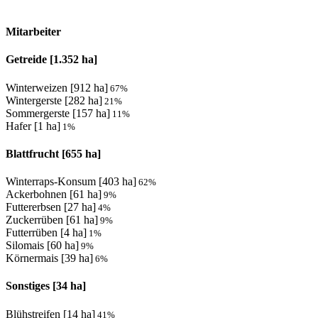
Mitarbeiter
Getreide [1.352 ha]
Winterweizen [912 ha]
67
%
Wintergerste [282 ha]
21
%
Sommergerste [157 ha]
11
%
Hafer [1 ha]
1
%
Blattfrucht [655 ha]
Winterraps-Konsum [403 ha]
62
%
Ackerbohnen [61 ha]
9
%
Futtererbsen [27 ha]
4
%
Zuckerrüben [61 ha]
9
%
Futterrüben [4 ha]
1
%
Silomais [60 ha]
9
%
Körnermais [39 ha]
6
%
Sonstiges [34 ha]
Blühstreifen [14 ha]
41
%